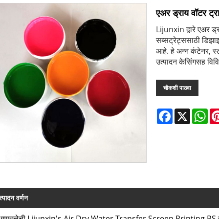
एअर ड्राय वॉटर ट्रा
Lijunxin द्वारे एअर ड्
सब्सट्रेट्ससाठी डिझाइन
आहे. हे अन्न कंटेनर, 
उत्पादन केसिंगसह विविध
चौकशी पाठवा
Facebook
X
Wh
त्पादन वर्णन
-गुणवत्तेची Lijunxin's Air Dry Water Transfer Screen Printing PS इंक जलद 