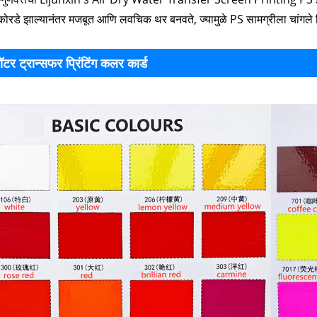
कोरडे झाल्यानंतर मजबूत आणि लवचिक थर बनवते, ज्यामुळे PS सामग्रीला चांगले
ॉटर ट्रान्सफर प्रिंटिंग कलर कार्ड