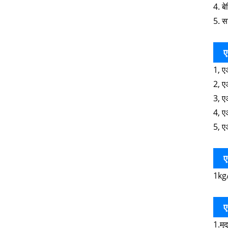
4. ब
5. स
ए
1, ए
2, ए
3, ए
4, ए
5, ए
ए
1kg
ए
1.मुद