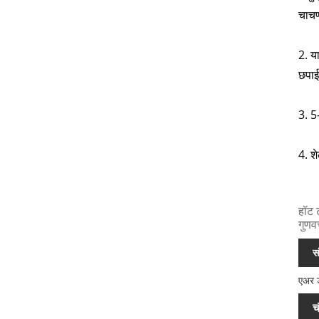
चाचण
2. या
छपाईप
3. 5
4. शे
हॉट 
गुणव
स
एअर ड
च