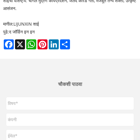
शाईची वैशिष्ट्ये: चांगले मुद्रण कार्यप्रदर्शन, जलद कोरडे गती, मजबूत तन्य शक्ती, उत्कृष्ट
आसंजन.
मागील:
LIJUNXIN शाई
पुढे:
द जॉर्डिन इन इन
Facebook
X
WhatsApp
Pinterest
LinkedIn
Share
चौकशी पाठवा